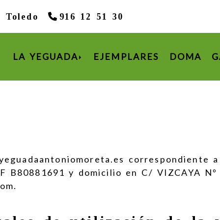
,
Toledo
916 12 51 30
LA YEGUADA
EJEMPLARES
DOMA
G
l
yeguadaantoniomoreta.es
correspondiente 
IF
B80881691
y domicilio en
C/ VIZCAYA Nº
com
.