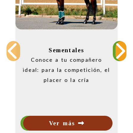
Anterior
Si
Sementales
Conoce a tu compañero
ideal: para la competición, el
placer o la cría
Ver más