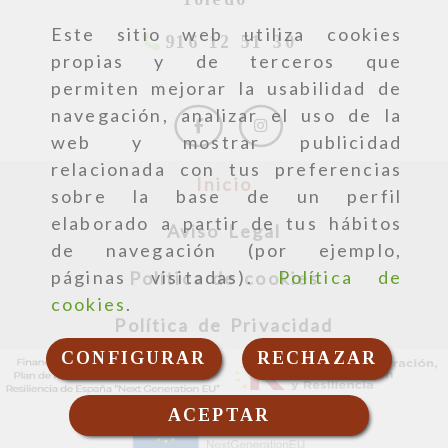
Este sitio web utiliza cookies
916 12 51 30
propias y de terceros que
permiten mejorar la usabilidad de
navegación, analizar el uso de la
web y mostrar publicidad
relacionada con tus preferencias
Inicio
sobre la base de un perfil
elaborado a partir de tus hábitos
Aviso Legal
de navegación (por ejemplo,
páginas visitadas).
Política de
Política de cookies
cookies
.
Política de Privacidad
CONFIGURAR
RECHAZAR
ACEPTAR