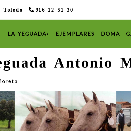
,
Toledo
916 12 51 30
LA YEGUADA
EJEMPLARES
DOMA
G
eguada Antonio M
Moreta